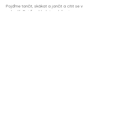
Pojďme tančit, skákat a jančit a cítit se v
pohodě. Pojďme hledat a občas i
nacházet během různých seminářů.
Číst
více
Souhlasím se zpracováním osobních
údajů
Odeslat