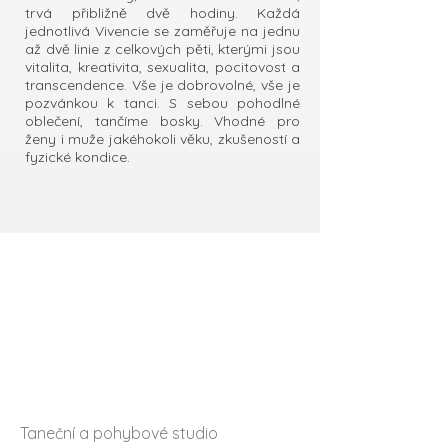
trvá přibližně dvě hodiny. Každá
jednotlivá Vivencie se zaměřuje na jednu
až dvě linie z celkových pěti, kterými jsou
vitalita, kreativita, sexualita, pocitovost a
transcendence. Vše je dobrovolné, vše je
pozvánkou k tanci. S sebou pohodlné
oblečení, tančíme bosky. Vhodné pro
ženy i muže jakéhokoli věku, zkušeností a
fyzické kondice.
Otevřeno
Všemu Všem Vám
Taneční a pohybové studio