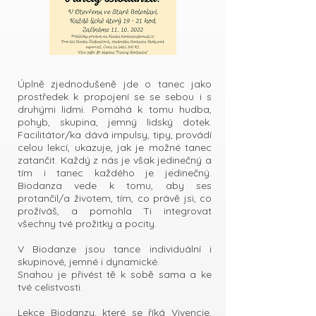
Úplně zjednodušeně jde o tanec jako
prostředek k propojení se se sebou i s
druhými lidmi. Pomáhá k tomu hudba,
pohyb, skupina, jemný lidský dotek.
Facilitátor/ka dává impulsy, tipy, provádí
celou lekcí, ukazuje, jak je možné tanec
zatančit. Každý z nás je však jedinečný a
tím i tanec každého je jedinečný.
Biodanza vede k tomu, aby ses
protančil/a životem, tím, co právě jsi, co
prožíváš, a pomohla Ti integrovat
všechny tvé prožitky a pocity.
V Biodanze jsou tance individuální i
skupinové, jemné i dynamické.
Snahou je přivést tě k sobě sama a ke
tvé celistvosti.
Lekce Biodanzy, které se říká Vivencie,