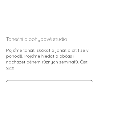
Otevřeno
Všemu Všem Vám
Taneční a pohybové studio
Pojďme tančit, skákat a jančit a cítit se v
pohodě. Pojďme hledat a občas i
nacházet během různých seminářů.
Číst
více
Souhlasím se zpracováním osobních