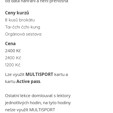
od data nahrání a není přenosná
Ceny kurzů
8 kusů brokátu
Tai-čchi čchi-kung
Orgánová sestava
Cena
2400 Kč
2400 Kč
1200 Kč
Lze využít
MULTISPORT
kartu a
kartu
Active pass
.
Ostatní lekce domlouvat s lektory
jednotlivých hodin, na tyto hodiny
nelze využít MULTISPORT