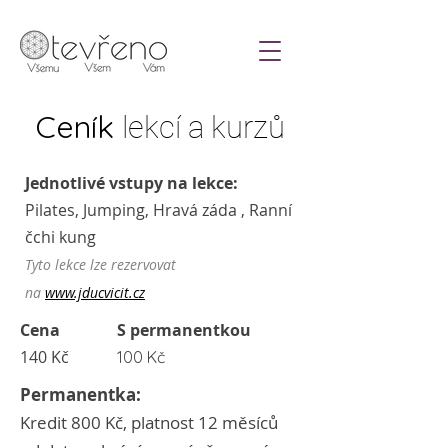
Ceník
lekcí a kurzů
Jednotlivé vstupy na lekce:
Pilates, Jumping, Hravá záda , Ranní
čchi kung
Tyto lekce lze rezervovat
na
www.jducvicit.cz
Cena
S permanentkou
140 Kč
100 Kč
Permanentka:
Kredit 800 Kč, platnost 12 měsíců