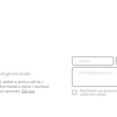
no
 Všem Vám
pohybové studio
 skákat a jančit a cítit se v
me hledat a občas i nacházet
Souhlasím se zpraco
ch seminářů.
Číst více
osobních údajů