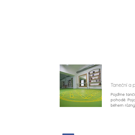
Otevře
Všemu
Taneční a 
Pojďme tančit,
pohodě. Pojď
během různý