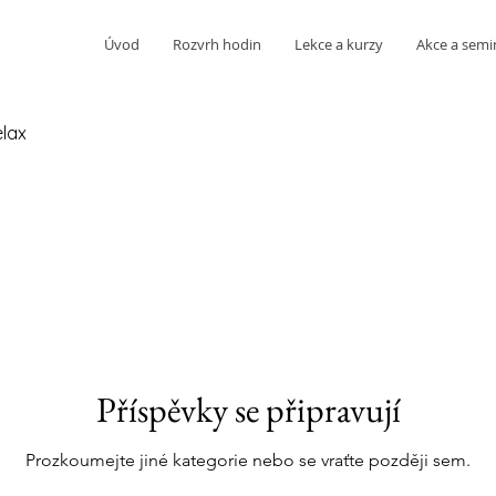
Úvod
Rozvrh hodin
Lekce a kurzy
Akce a semi
lax
Příspěvky se připravují
Prozkoumejte jiné kategorie nebo se vraťte později sem.