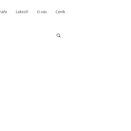
náře
Lektoři
O nás
Ceník